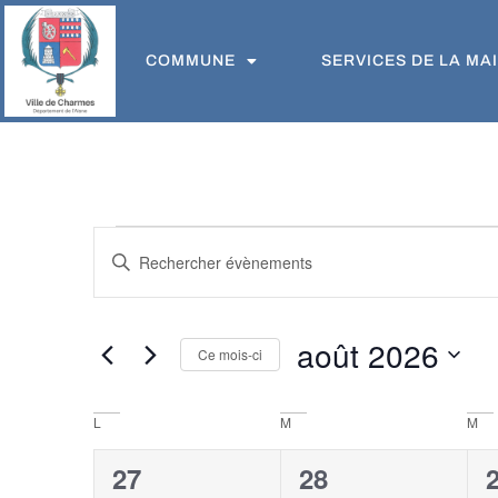
COMMUNE
SERVICES DE LA MAI
RECHERCHE
Saisir
mot-
ET
clé.
NAVIGATION
Rechercher
Évènements
DE
par
mot-
août 2026
VUES
Ce mois-ci
clé.
ÉVÈNEMENTS
Sélectionnez
une
date.
CALENDRIER
L
M
M
DE
2
2
27
28
ÉVÈNEMENTS