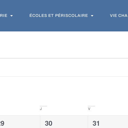
RIE
ÉCOLES ET PÉRISCOLAIRE
VIE CH
J
V
3
2
2
29
30
31