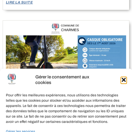
LIRE LA SUITE
Gérer le consentement aux
cookies
CASQUE OBLIGATOIRE EN TROTTINETTE DANS L’AISNE DÈS LE 1ER AOÛT 2026
Pour offrir les meilleures expériences, nous utilisons des technologies
27 juillet 2026
telles que les cookies pour stocker et/ou accéder aux informations des
LIRE LA SUITE
appareils. Le fait de consentir à ces technologies nous permettra de traiter
des données telles que le comportement de navigation ou les ID uniques
sur ce site. Le fait de ne pas consentir ou de retirer son consentement peut
avoir un effet négatif sur certaines caractéristiques et fonctions.
Gérer les services