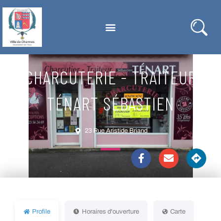
CHARCUTERIE - TRAITEUR
TÉNART SÉBASTIEN
23 Rue Aristide Briand
Profile
Horaires d'ouverture
Carte