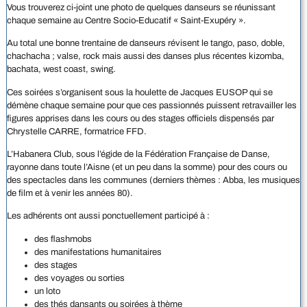
Vous trouverez ci-joint une photo de quelques danseurs se réunissant
chaque semaine au Centre Socio-Educatif « Saint-Exupéry ».
Au total une bonne trentaine de danseurs révisent le tango, paso, doble,
chachacha ; valse, rock mais aussi des danses plus récentes kizomba,
bachata, west coast, swing.
Ces soirées s’organisent sous la houlette de Jacques EUSOP qui se
démène chaque semaine pour que ces passionnés puissent retravailler les
figures apprises dans les cours ou des stages officiels dispensés par
Chrystelle CARRE, formatrice FFD.
L’Habanera Club, sous l’égide de la Fédération Française de Danse,
rayonne dans toute l’Aisne (et un peu dans la somme) pour des cours ou
des spectacles dans les communes (derniers thèmes : Abba, les musiques
de film et à venir les années 80).
Les adhérents ont aussi ponctuellement participé à :
des flashmobs
des manifestations humanitaires
des stages
des voyages ou sorties
un loto
des thés dansants ou soirées à thème