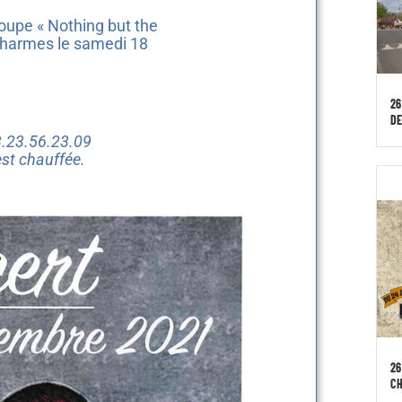
oupe « Nothing but the
 Charmes le samedi 18
26
D
3.23.56.23.09
 est chauffée.
26
C