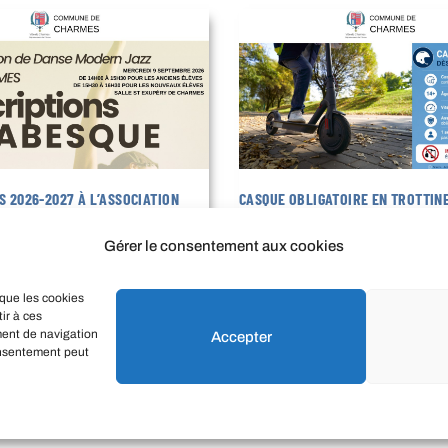
S 2026-2027 À L’ASSOCIATION
CASQUE OBLIGATOIRE EN TROTTIN
L’AISNE DÈS LE 1ER AOÛT 2026
6
27 juillet 2026
Gérer le consentement aux cookies
LIRE LA SUITE
 que les cookies
ir à ces
ment de navigation
Accepter
consentement peut