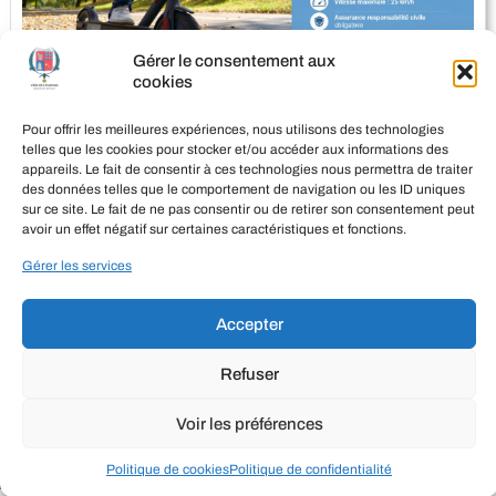
Gérer le consentement aux
cookies
CASQUE OBLIGATOIRE EN TROTTINETTE DANS L’AISNE DÈS LE 1ER AOÛT 2026
Pour offrir les meilleures expériences, nous utilisons des technologies
27 juillet 2026
telles que les cookies pour stocker et/ou accéder aux informations des
appareils. Le fait de consentir à ces technologies nous permettra de traiter
LIRE LA SUITE
des données telles que le comportement de navigation ou les ID uniques
sur ce site. Le fait de ne pas consentir ou de retirer son consentement peut
avoir un effet négatif sur certaines caractéristiques et fonctions.
Gérer les services
COMMUNE DE CHARMES
MENTION LÉGALES
Accepter
POLITIQUE DES COOKIES
Refuser
CONTACT
Voir les préférences
Politique de cookies
Politique de confidentialité
© 2026, Commune de Charmes Aisne – Réalisé par FL Web